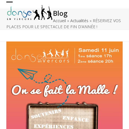
Skip
Open
Close
to
Blog
content
mobile
mobile
Accueil
»
Actualités
»
RÉSERVEZ VOS
menu
menu
PLACES POUR LE SPECTACLE DE FIN D’ANNÉE !