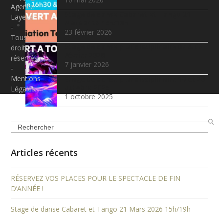
Agence
Stage de danse Cabaret et Tango 21
Layeux
Mars 2026 15h/19h
-
23 février 2026
Tous
Stage de danse pluridisciplinaire 07 & 08
droits
Février 2026
réservés
7 janvier 2026
-
Mentions
Stage de danse pluridisciplinaire 19 et 20
octobre 2025
Légales
1 octobre 2025
Search
Articles récents
RÉSERVEZ VOS PLACES POUR LE SPECTACLE DE FIN
D’ANNÉE !
Stage de danse Cabaret et Tango 21 Mars 2026 15h/19h