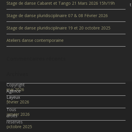
Stage de danse Cabaret et Tango 21 Mars 2026 15h/19h
t
Stage de danse pluridisciplinaire 07 & 08 Février 2026
Stage de danse pluridisciplinaire 19 et 20 octobre 2025
Ateliers danse contemporaine
Commentaires récents
Archives
Copyright
mai 2026
Agence
Layeux
février 2026
-
Tous
janvier 2026
droits
réservés
octobre 2025
-