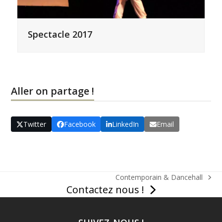
Spectacle 2017
Aller on partage !
Twitter
Facebook
LinkedIn
Email
Contemporain & Dancehall
next
Contactez nous !
post: